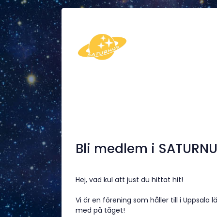
Bli medlem i SATURN
Hej, vad kul att just du hittat hit!
Vi är en förening som håller till i Uppsala
med på tåget!